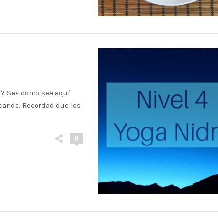
? Sea como sea aquí
icando. Recordad que los
0