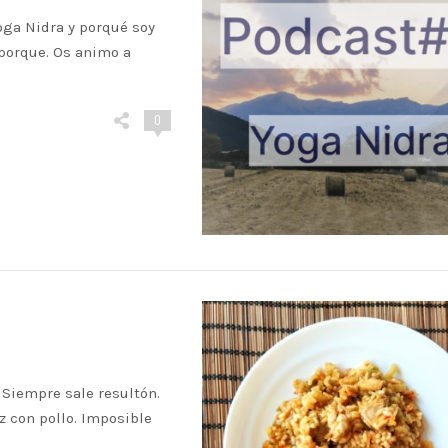
oga Nidra y porqué soy
 porque. Os animo a
0
 Siempre sale resultón.
oz con pollo. Imposible