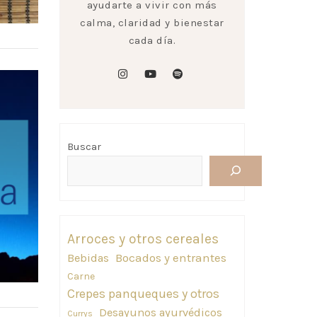
ayudarte a vivir con más
calma, claridad y bienestar
cada día.
instagram
youtube
spotify
Buscar
Arroces y otros cereales
Bebidas
Bocados y entrantes
Carne
Crepes panqueques y otros
Desayunos ayurvédicos
Currys