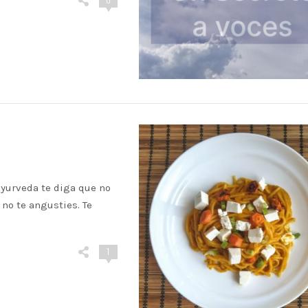
Ayurveda te diga que no
o te angusties. Te
1