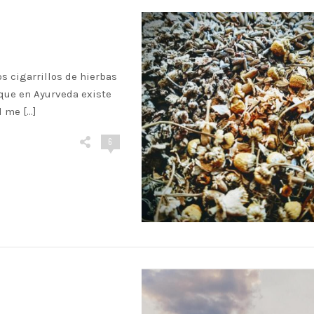
s cigarrillos de hierbas
rque en Ayurveda existe
l me […]
6