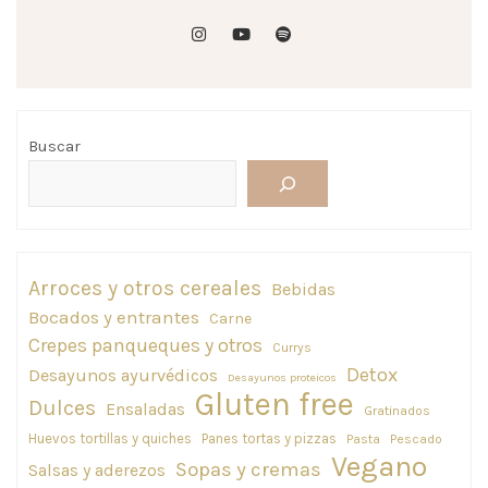
instagram
youtube
spotify
Buscar
Arroces y otros cereales
Bebidas
Bocados y entrantes
Carne
Crepes panqueques y otros
Currys
Detox
Desayunos ayurvédicos
Desayunos proteicos
Gluten free
Dulces
Ensaladas
Gratinados
Huevos tortillas y quiches
Panes tortas y pizzas
Pasta
Pescado
Vegano
Sopas y cremas
Salsas y aderezos