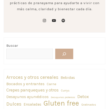
prácticas de pranayama para ayudarte a vivir con
más calma, claridad y bienestar cada día.
instagram
youtube
spotify
Buscar
Arroces y otros cereales
Bebidas
Bocados y entrantes
Carne
Crepes panqueques y otros
Currys
Detox
Desayunos ayurvédicos
Desayunos proteicos
Gluten free
Dulces
Ensaladas
Gratinados