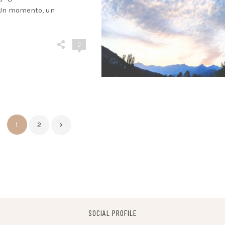
 Un momento, un
0
Paginación
1
2
>
de
entradas
SOCIAL PROFILE