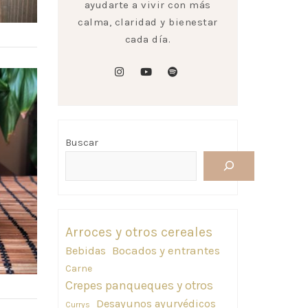
ayudarte a vivir con más
calma, claridad y bienestar
cada día.
instagram
youtube
spotify
Buscar
Arroces y otros cereales
Bebidas
Bocados y entrantes
Carne
Crepes panqueques y otros
Desayunos ayurvédicos
Currys