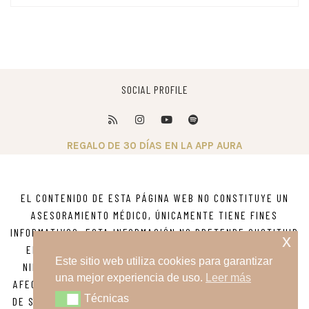
SOCIAL PROFILE
REGALO DE 30 DÍAS EN LA APP AURA
EL CONTENIDO DE ESTA PÁGINA WEB NO CONSTITUYE UN
ASESORAMIENTO MÉDICO, ÚNICAMENTE TIENE FINES
INFORMATIVOS. ESTA INFORMACIÓN NO PRETENDE SUSTITUIR
x
EL ASESORAMIENTO, DIAGNOSTICO O TRATAMIENTO DE
Este sitio web utiliza cookies para garantizar
NINGUNA ENFERMEDAD. SI TIENE DUDAS SOBRE ALGUNA
una mejor experiencia de uso.
Leer más
AFECCIÓN MÉDICA O PSICOLÓGICA BUSQUE ASESORAMIENTO
Técnicas
Técnicas
DE SU MÉDICO O DE OTRO PROVEEDOR DE ATENCIÓN MÉDICA