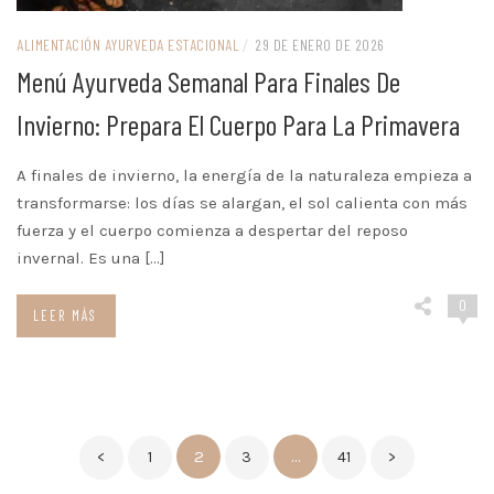
ALIMENTACIÓN AYURVEDA ESTACIONAL
/
29 DE ENERO DE 2026
Menú Ayurveda Semanal Para Finales De
Invierno: Prepara El Cuerpo Para La Primavera
A finales de invierno, la energía de la naturaleza empieza a
transformarse: los días se alargan, el sol calienta con más
fuerza y el cuerpo comienza a despertar del reposo
invernal. Es una […]
0
LEER MÁS
Paginación
2
…
<
1
3
41
>
de