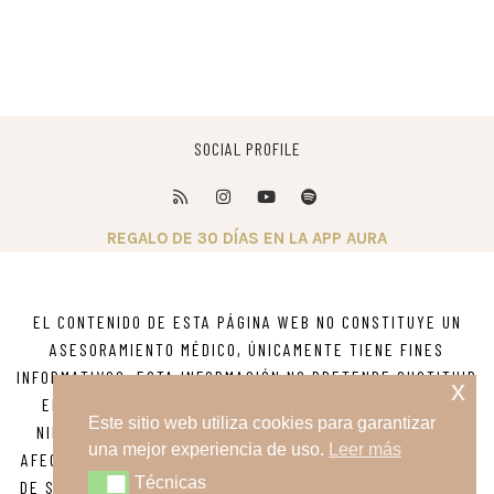
SOCIAL PROFILE
REGALO DE 30 DÍAS EN LA APP AURA
EL CONTENIDO DE ESTA PÁGINA WEB NO CONSTITUYE UN
ASESORAMIENTO MÉDICO, ÚNICAMENTE TIENE FINES
INFORMATIVOS. ESTA INFORMACIÓN NO PRETENDE SUSTITUIR
x
EL ASESORAMIENTO, DIAGNOSTICO O TRATAMIENTO DE
Este sitio web utiliza cookies para garantizar
NINGUNA ENFERMEDAD. SI TIENE DUDAS SOBRE ALGUNA
una mejor experiencia de uso.
Leer más
AFECCIÓN MÉDICA O PSICOLÓGICA BUSQUE ASESORAMIENTO
Técnicas
Técnicas
DE SU MÉDICO O DE OTRO PROVEEDOR DE ATENCIÓN MÉDICA