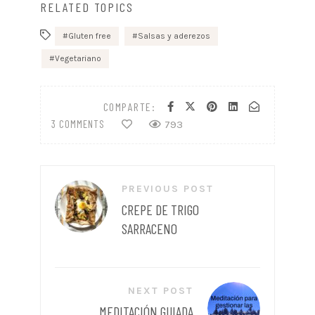
RELATED TOPICS
Gluten free
Salsas y aderezos
Vegetariano
COMPARTE:
3 COMMENTS
793
Navegación
PREVIOUS POST
de
CREPE DE TRIGO
entradas
SARRACENO
NEXT POST
MEDITACIÓN GUIADA