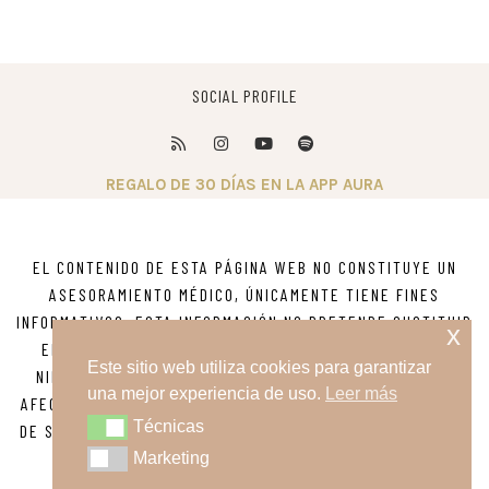
SOCIAL PROFILE
REGALO DE 30 DÍAS EN LA APP AURA
EL CONTENIDO DE ESTA PÁGINA WEB NO CONSTITUYE UN
ASESORAMIENTO MÉDICO, ÚNICAMENTE TIENE FINES
INFORMATIVOS. ESTA INFORMACIÓN NO PRETENDE SUSTITUIR
x
EL ASESORAMIENTO, DIAGNOSTICO O TRATAMIENTO DE
Este sitio web utiliza cookies para garantizar
NINGUNA ENFERMEDAD. SI TIENE DUDAS SOBRE ALGUNA
una mejor experiencia de uso.
Leer más
AFECCIÓN MÉDICA O PSICOLÓGICA BUSQUE ASESORAMIENTO
Técnicas
Técnicas
DE SU MÉDICO O DE OTRO PROVEEDOR DE ATENCIÓN MÉDICA
CALIFICADO.
Marketing
Marketing
POLITICA DE PRIVACIDAD
AVISO LEGAL