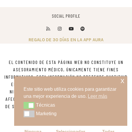
SOCIAL PROFILE
REGALO DE 30 DÍAS EN LA APP AURA
EL CONTENIDO DE ESTA PÁGINA WEB NO CONSTITUYE UN
ASESORAMIENTO MÉDICO, ÚNICAMENTE TIENE FINES
INFORMATIVOS. ESTA INFORMACIÓN NO PRETENDE SUSTITUIR
x
EL ASESORAMIENTO, DIAGNOSTICO O TRATAMIENTO DE
Este sitio web utiliza cookies para garantizar
NINGUNA ENFERMEDAD. SI TIENE DUDAS SOBRE ALGUNA
una mejor experiencia de uso.
Leer más
AFECCIÓN MÉDICA O PSICOLÓGICA BUSQUE ASESORAMIENTO
Técnicas
Técnicas
DE SU MÉDICO O DE OTRO PROVEEDOR DE ATENCIÓN MÉDICA
CALIFICADO.
Marketing
Marketing
POLITICA DE PRIVACIDAD
AVISO LEGAL
POLÍTICA DE COOKIES
CRÉDITO IMÁGENES
Ninguna
Seleccionadas
Todas