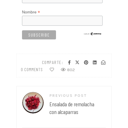
*
Nombre
COMPARTE:
0 COMMENTS
802
Navegación
PREVIOUS POST
de
Ensalada de remolacha
entradas
con alcaparras