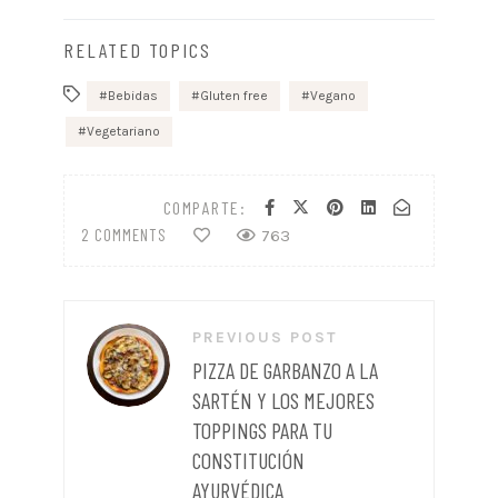
RELATED TOPICS
Bebidas
Gluten free
Vegano
Vegetariano
COMPARTE:
2 COMMENTS
763
Navegación
PREVIOUS POST
de
PIZZA DE GARBANZO A LA
entradas
SARTÉN Y LOS MEJORES
TOPPINGS PARA TU
CONSTITUCIÓN
AYURVÉDICA