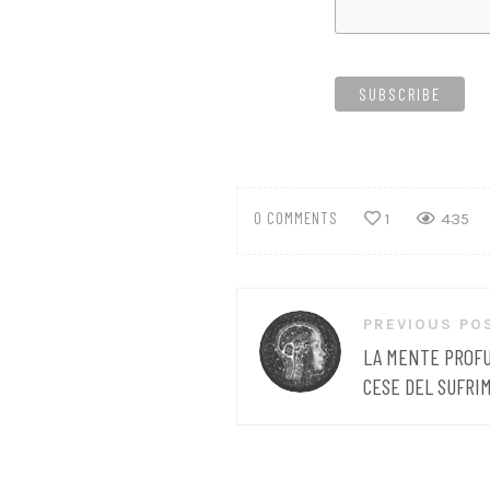
0 COMMENTS
1
435
Navegación
PREVIOUS PO
de
LA MENTE PROFU
entradas
CESE DEL SUFRI